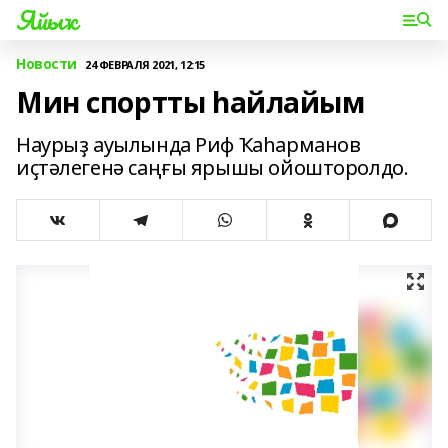
Яйыҡ
Новости
24 ФЕВРАЛЯ 2021, 12:15
Мин спортты һайлайым
Наурыҙ ауылында Риф Ҡаһарманов
иҫтәлегенә саңғы ярышы ойошторолдо.