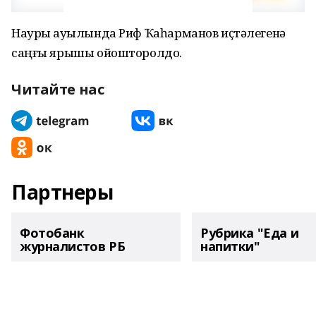
Наурыҙ ауылында Риф Ҡаһарманов иҫтәлегенә
саңғы ярышы ойошторолдо.
Читайте нас
Партнеры
Фотобанк
Рубрика "Еда и
журналистов РБ
напитки"