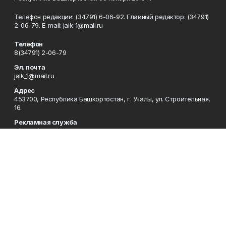
Телефон редакции: (34791) 6-06-92. Главный редактор: (34791)
2-06-79. Е-mаil: jaik_1@mail.ru
Телефон
8(34791) 2-06-79
Эл. почта
jaik_1@mail.ru
Адрес
453700, Республика Башкортостан, г. Учалы, ул. Строительная,
16.
Рекламная служба
8(34791) 6-16-80, 6-06-92
Редакция
8(34791) 6-15-80
Приемная
8(34791) 6-15-80
Сотрудничество
8(34791) 6-16-80, 6-06-92
Отдел кадров
8(34791) 6-15-80