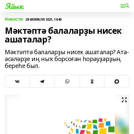
Яйыҡ
Новости
28 ФЕВРАЛЯ 2021, 14:40
Мәктәптә балаларҙы нисек
ашаталар?
Мәктәптә балаларҙы нисек ашаталар? Ата-
әсәләрҙе иң ныҡ борсоған һорауҙарҙың
береһе был.