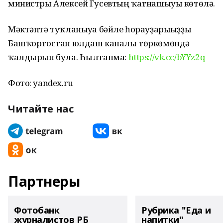
министры Алексей Гусевтың ҡатнашыуы көтөлә.
Мәктәптә туҡланыуға бәйле һорауҙарығыҙҙы
Башҡортостан юлдаш каналы төркөмөндә
ҡалдырып була. Һылтанма:
https://vk.cc/bYYz2q
Фото: yandex.ru
Читайте нас
Партнеры
Фотобанк
Рубрика "Еда и
журналистов РБ
напитки"