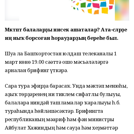
Мәктәптә балаларҙы нисек ашаталар? Ата-әсәләрҙе
иң ныҡ борсоған һорауҙарҙың береһе был.
Шуға ла Башҡортостан юлдаш телеканалы 1
март көнө 19.00 сәғәттә ошо мәсьәләләргә
арналған брифинг үткәрә.
Сара тура эфирҙа барасаҡ. Унда мәктәп менюһы,
аҙыҡ төрҙәренең ни тиклем сифатлы булыуы,
балаларға ниндәй ташламалар ҡаралыуы һ.б.
тураһында һөйләшәсәктәр. Брифингта
республиканың мәғариф һәм фән министры
Айбулат Хажиндың һәм сауҙа һәм хеҙмәттәр