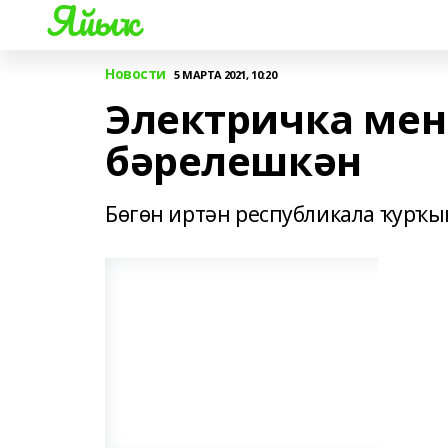
Яйыҡ
Новости
5 МАРТА 2021, 10:20
Электричка мен
бәрелешкән
Бөгөн иртән республикала ҡурҡы