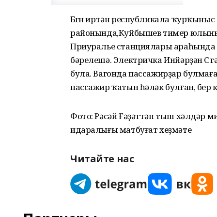
Бөгөн иртән республикала ҡурҡыныс
районында,Куйбышев тимер юлыны
Приуралье станциялары араһында 
бәрелешә. Электричка Инйәрҙән С
була. Вагонда пассажирҙар булмаға
пассажир ҡатын һәләк булған, бер 
Фото: Рәсәй Ғәҙәттән тыш хәлдәр
идаралығы матбуғат хеҙмәте
Читайте нас