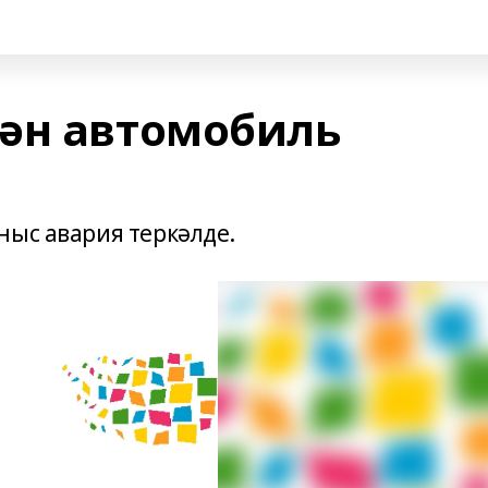
ән автомобиль
ныс авария теркәлде.