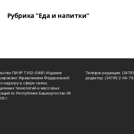
Рубрика "Еда и напитки"
ьство ПИ № ТУ02-01481. Издание
Телефон редакции: (34791
трировано Управлением Федеральной
редактор: (34791) 2-06-79. 
о надзору в сфере связи,
ионных технологий и массовых
аций по Республике Башкортостан 06
15 г.