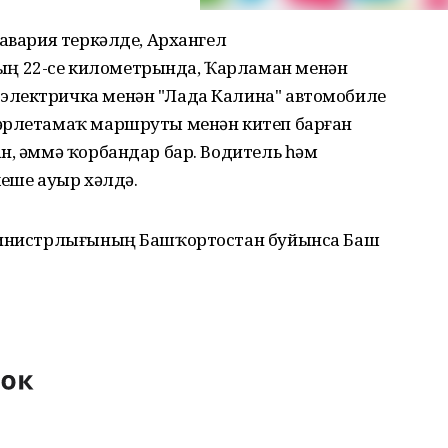
 авария теркәлде, Архангел
ң 22-се километрында, Ҡарламан менән
электричка менән "Лада Калина" автомобиле
тәрлетамаҡ маршруты менән китеп барған
н, әммә ҡорбандар бар. Водитель һәм
кеше ауыр хәлдә.
 министрлығының Башҡортостан буйынса Баш