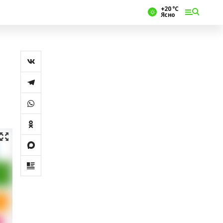
+20 °С
Ясно