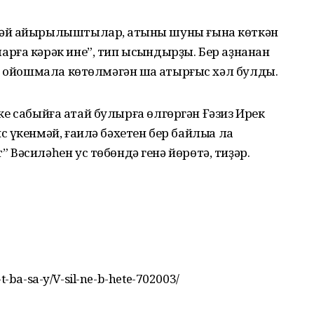
әй айырылыштылар, ҡатыны шуны ғына көткән
ға кәрәк ине”, тип ысҡындырҙы. Бер аҙнанан
ы ойошмала көтөлмәгән шаҡ ҡатырғыс хәл булды.
 ике сабыйға атай булырға өлгөргән Ғәзиз Ирек
үкенмәй, ғаилә бәхетен бер байлыҡҡа ла
Вәсиләһен ус төбөндә генә йөрөтә, тиҙәр.
t-ba-sa-y/V-sil-ne-b-hete-702003/