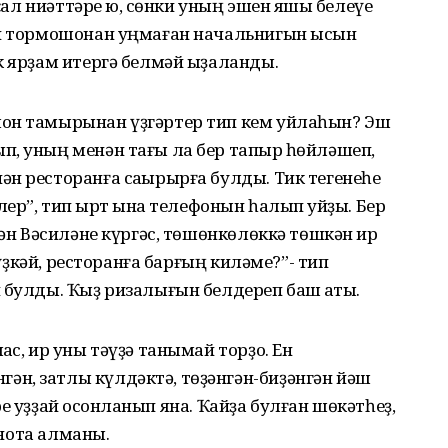
уҫал ниәттәре юҡ, сөнки уның эшен яҡшы белеүе
си тормошонан уңмаған начальнигын ысын
к ярҙам итергә белмәй ыҙаланды.
шон тамырынан үҙгәртер тип кем уйлаһын? Эш
, уның менән тағы ла бер тапҡыр һөйләшеп,
н ресторанға саҡырырға булды. Тик тегенеһе
ер”, тип ҡырт ҡына телефонын һалып ҡуйҙы. Бер
гән Вәсиләне күргәс, төшөнкөлөккә төшкән ир
 күҙкәй, ресторанға барғың киләме?”- тип
 булды. Ҡыҙ ризалығын белдереп баш ҡаҡты.
ас, ир уны тәүҙә танымай торҙо. Ен
н, затлы күлдәктә, төҙәнгән-биҙәнгән йәш
ере ҡуҙҙай осҡонланып яна. Ҡайҙа булған шөкәтһеҙ,
 онота алманы.