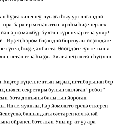
дан һүҙгә килешеү, ауыҙға һыу уртлағандай
 тора-бара ир менән ҡатын араһы һиҙелерлек
 йәшәргә мәжбүр булған күршеләр генә улар!
й... Ирҙең һөрөм баҫҡандай борсоулы йөҙөндәге
 түгел, һиҙҙе, әлбиттә. Өйөңдәге сүпте тышҡа
лап, эстән генә һыҙҙы. Зилиәнең эштән һуңлап
 һиҙгер күңелле ҡатын-ҡыҙҙың иғтибарынан бер
ының шәхси секретары булып эшләгән “робот”
ып, бөтә донъяны балҡытып йөрөгән
. Ипле, яуаплы, һәр йомошто еренә еткереп
кейенеүенә, башындағы сәстәрен көлтәләй
ына өйрәнеп бөтөлгән. Уны ир-ат үҙ-ара