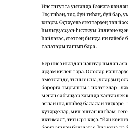
Институтта уҡығанда Ғәзизгә көнлә
Төҫ тиһәң, төҫ, буй тиһәң, буй бар,
юғары. Өҫтәүенә егеттәрҙең төн йо
һылыуҙарҙан-һылыуы Зилиәне үҙенә ҡ
һайлағас, егеттең бында ни ғәйебе 
талаҡтары ташып бара...
Бер нисә йылдан йәштәр ныҡлап аяҡҡа 
ярҙам килеп тора. Ололар йәштәрҙе
өмөтләнде, тыныс ҡына, уларҙың ҡола
борорға тырышты. Тик тегеләр - ләмм
менән сабыйҙар хаҡында хәстәрлек к
ҡаялай ныҡ, көйһөҙ балалай тиҫкәре, 
күтәрҙеләр, мин эштән китһәм, тег
ихтимал”, тип ҡырт киҫә. “Йән көйөг
бергә эшләй башлағас, һис кенә лә 