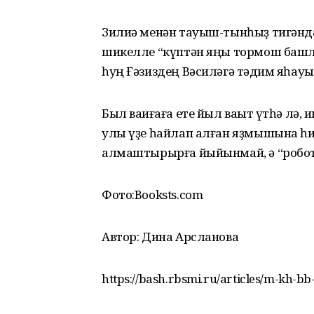
Зилиә менән тауыш-тынһыҙ тигәнд
шикелле “күптән яңы тормош башлар
һуң Ғәзиздең Вәсиләгә тәҡдим яһау
Был ваҡиғаға ете йыл ваҡыт үтһә лә,
улы үҙе һайлап алған яҙмышына һис 
алмаштырырға йыйынмай, ә “робот” 
Фото:Booksts.com
Автор: Дина Арсланова
https://bash.rbsmi.ru/articles/m-kh-bb-