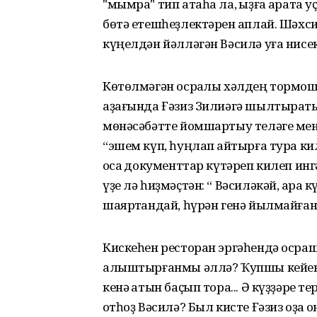
"мымра" тип атаһа ла, ҡыҙға ҡарата 
бөтә етешһеҙлектәрен ҡаплай. Шәх
күңелдән йәлләгән Вәсилә уға нисе
Көтөлмәгән осраҡлы хәлдең тормо
аҙағында Ғәзиз Зилиәгә шылтыратып
мөнәсәбәтте йомшартыу теләге менә
“эшем күп, һуңлап ҡайтырға тура кил
ҡосаҡ документтар күтәреп килеп ин
үҙе лә һиҙмәҫтән: “ Вәсиләкәй, ҡара
шаяртҡандай, һүрән генә йылмайған
Кискеһен ресторан эргәһендә осрашҡ
алыштырғанмы әллә? Ҡупшы кейенгә
кенә ҡатын баҫып тора... Ә күҙҙәре т
ҡотһоҙ Вәсилә? Был кисте Ғәзиз оҙаҡ