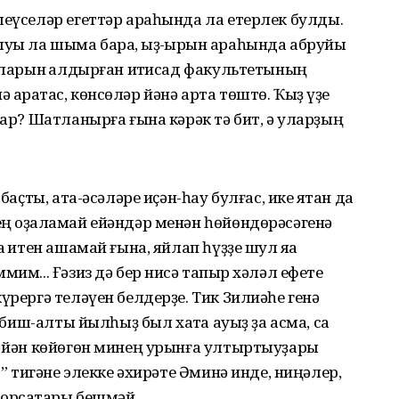
шеүселәр егеттәр араһында ла етерлек булды.
 уҡыуы ла шыма бара, ҡыҙ-ҡырҡын араһында абруйы
ҡоларын ҡалдырған иҡтисад факультетының
аратҡас, көнсөләр йәнә арта төштө. Ҡыҙ үҙе
бар? Шатланырға ғына кәрәк тә бит, ә уларҙың
баҫты, ата-әсәләре иҫән-һау булғас, ике яҡтан да
ң оҙаҡламай ейәндәр менән һөйөндөрәсәгенә
ҡ итен ашамай ғына, яйлап һүҙҙе шул яҡҡа
им... Ғәзиз дә бер нисә тапҡыр хәләл ефете
үрергә теләүен белдерҙе. Тик Зилиәһе генә
“биш-алты йылһыҙ был хаҡта ауыҙ ҙа асма, саҡ
е йән көйөгөн минең урынға ултыртыуҙары
ө” тигәне элекке әхирәте Әминә инде, ниңәлер,
борсаҡтары бешмәй.