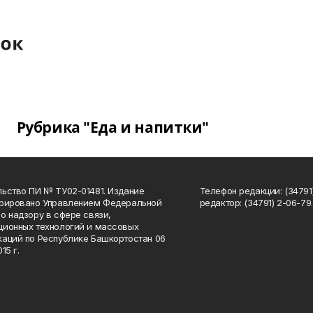
Рубрика "Еда и напитки"
ьство ПИ № ТУ02-01481. Издание
Телефон редакции: (34791
трировано Управлением Федеральной
редактор: (34791) 2-06-79. 
о надзору в сфере связи,
ионных технологий и массовых
аций по Республике Башкортостан 06
15 г.