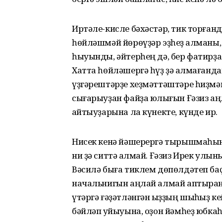
Иртәле-кисле бәхәстәр, тик торған
һөйләшмәй йөрөүҙәр эҙһеҙ ҡалманы,
һыуынды, әйтерһең дә, бер фатирҙа
Хатта һөйләшергә һүҙ ҙә ҡалмағанда
үҙгәрештәрҙе хеҙмәттәштәре һиҙмәне
сығарыуҙан файҙа юҡлығын Ғәзиз аң
ҡайтыуҙарына ла күнекте, күнде ир.
Нисек кенә йәшерергә тырышмаһын,
ни ҙә ситтә ҡалмай. Ғәзиз Ирек ул
Вәсилә быға тиклем дөпөлдәтеп баҫ
начальнигын аңлай алмай аптыраны
үтәргә ғәҙәтләнгән ҡыҙҙың шыҡһыҙ 
бәйләп ҡуйыуына, оҙон йәмһеҙ юбкаһ