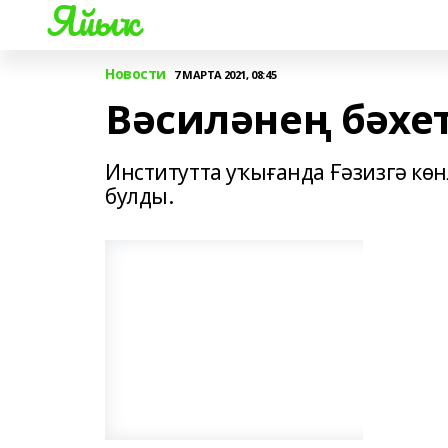
Яйыҡ
Новости
7 МАРТА 2021, 08:45
Вәсиләнең бәхе
Институтта уҡығанда Ғәзизгә кө
булды.