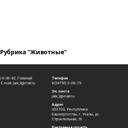
Рубрика "Животные"
) 6-06-92. Главный
Телефон
Е-mаil: jaik_1@mail.ru
8(34791) 2-06-79
Эл. почта
jaik_1@mail.ru
Адрес
453700, Республика
Башкортостан, г. Учалы, ул.
Строительная, 16.
Рекламная служба