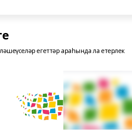
те
нләшеүселәр егеттәр араһында ла етерлек