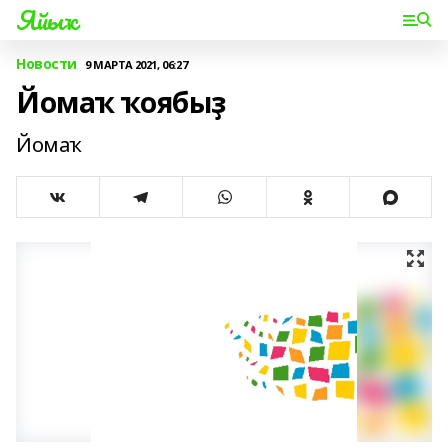
Яйыҡ
Новости
9 МАРТА 2021, 06:27
Йомаҡ ҡоябыҙ
Йомаҡ