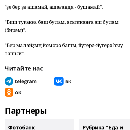
"Үҙе бер ҙә ашамай, ашағанда - бушамай".
"Биш туғанға баш булам, асыҡҡанға аш булам
(бирәм)".
"Бер малайҙың йоморо башы, йүгерә-йүгерә һыу
ташый".
Читайте нас
Партнеры
Фотобанк
Рубрика "Еда и