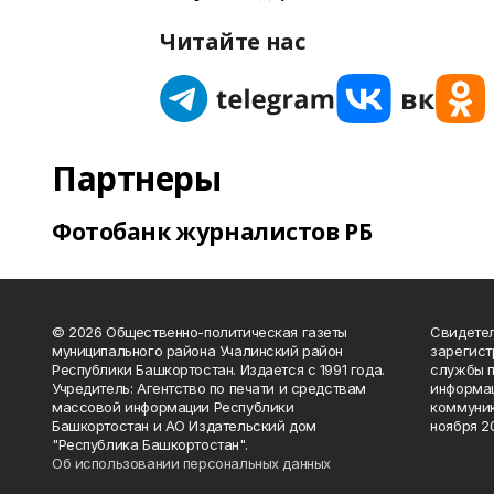
Читайте нас
Партнеры
Фотобанк журналистов РБ
© 2026 Общественно-политическая газеты
Свидетел
муниципального района Учалинский район
зарегис
Республики Башкортостан. Издается с 1991 года.
службы п
Учредитель: Агентство по печати и средствам
информац
массовой информации Республики
коммуник
Башкортостан и АО Издательский дом
ноября 20
"Республика Башкортостан".
Об использовании персональных данных