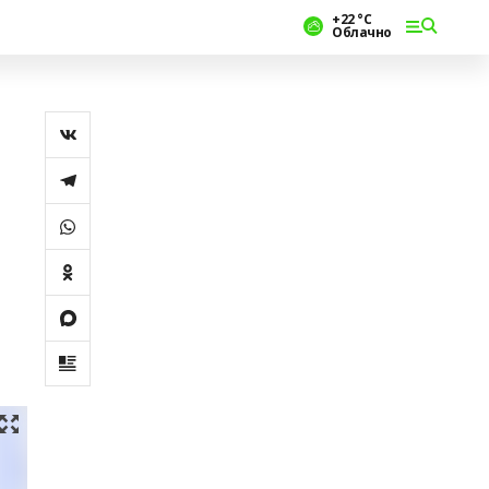
+22 °С
Облачно