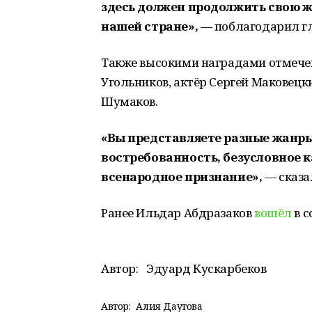
здесь должен продолжить свою ж
нашей стране»,
— поблагодарил гл
Также высокими наградами отмечен
Угольников, актёр Сергей Маковец
Шумаков.
«Вы представляете разные жанры 
востребованность, безусловное 
всенародное признание»,
— сказа
Ранее Ильдар Абдразаков
вошёл
в с
Автор:
Эдуард Кускарбеков
Автор:
Алия Даутова