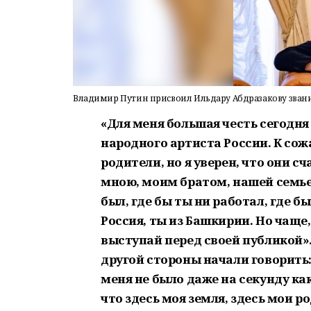
Владимир Путин присвоил Ильдару Абдразакову звани
«Для меня большая честь сегодня 
народного артиста России. К сож
родители, но я уверен, что они с
мною, моим братом, нашей семьей
был, где бы ты ни работал, где бы
Россия, ты из Башкирии. Но чаще
выступай перед своей публикой».
другой стороны начали говорить:
меня не было даже на секунду как
что здесь моя земля, здесь мои ро