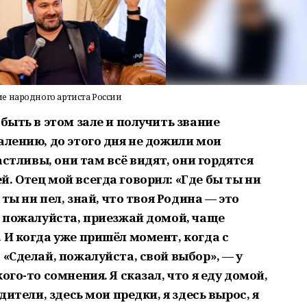
е народного артиста России
быть в этом зале и получить звание
алению, до этого дня не дожили мои
частливы, они там всё видят, они гордятся
. Отец мой всегда говорил: «Где бы ты ни
 ты ни пел, знай, что твоя Родина — это
, пожалуйста, приезжай домой, чаще
 И когда уже пришёл момент, когда с
 «Сделай, пожалуйста, свой выбор», — у
ого-то сомнения. Я сказал, что я еду домой,
дители, здесь мои предки, я здесь вырос, я