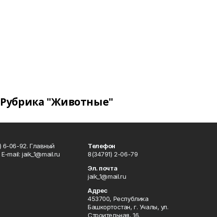
Рубрика "Животные"
) 6-06-92. Главный
Телефон
Е-mаil: jaik_1@mail.ru
8(34791) 2-06-79
Эл. почта
jaik_1@mail.ru
Адрес
453700, Республика
Башкортостан, г. Учалы, ул.
Строительная, 16.