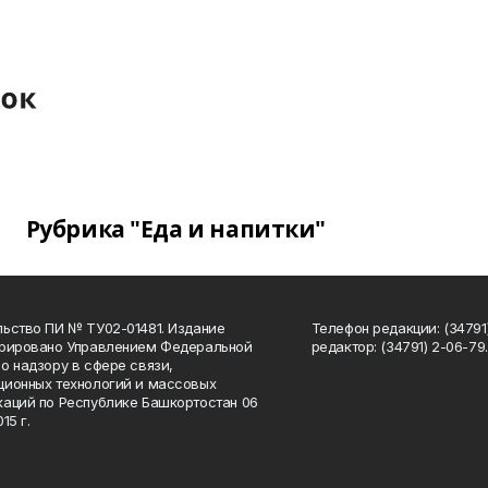
Рубрика "Еда и напитки"
ьство ПИ № ТУ02-01481. Издание
Телефон редакции: (34791
трировано Управлением Федеральной
редактор: (34791) 2-06-79. 
о надзору в сфере связи,
ионных технологий и массовых
аций по Республике Башкортостан 06
15 г.