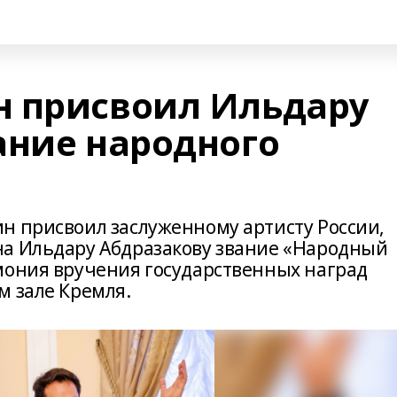
н присвоил Ильдару
ание народного
н присвоил заслуженному артисту России,
на Ильдару Абдразакову звание «Народный
мония вручения государственных наград
м зале Кремля.