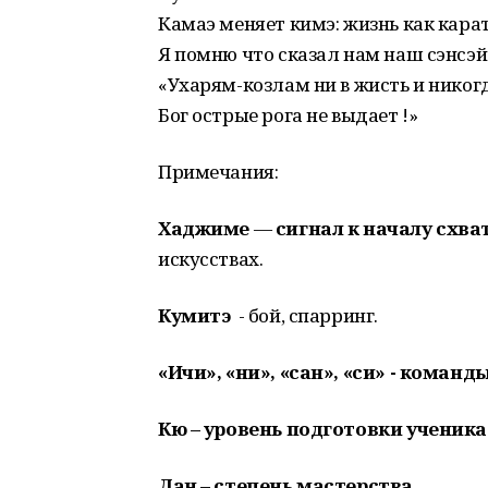
Камаэ меняет кимэ: жизнь как карат
Я помню что сказал нам наш сэнсэй
«Ухарям-козлам ни в жисть и никог
Бог острые рога не выдает !»
Примечания:
Хаджиме
—
сигнал к началу схва
искусствах.
Кумитэ
- бой, спарринг.
«Ичи», «ни», «сан», «си» - команды
Кю – уровень подготовки ученика
Дан – степень мастерства.