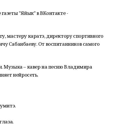
газеты "Яйык" в ВКонтакте -
у, мастеру каратэ, директору спортивного
чу Сабанбаеву. От воспитанников самого
и. Музыка – кавер на песню Владимира
лняет нейросеть.
кумитэ.
глаза.