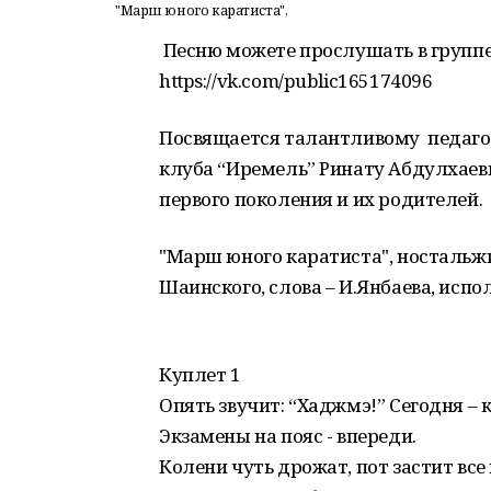
"Марш юного каратиста",
Песню можете прослушать в группе 
https://vk.com/public165174096
Посвящается талантливому педагог
клуба “Иремель” Ринату Абдулхаеви
первого поколения и их родителей.
"Марш юного каратиста", ностальж
Шаинского, слова – И.Янбаева, испо
Куплет 1
Опять звучит: “Хаджмэ!” Сегодня – 
Экзамены на пояс - впереди.
Колени чуть дрожат, пот застит все 