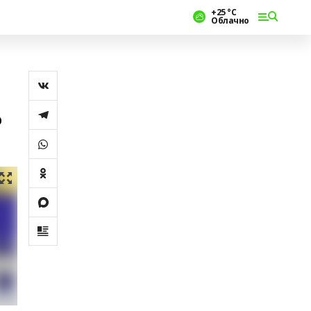
+25 °С
Облачно
о