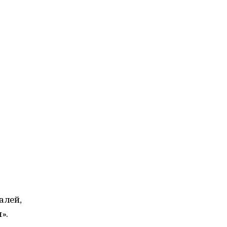
алей,
».