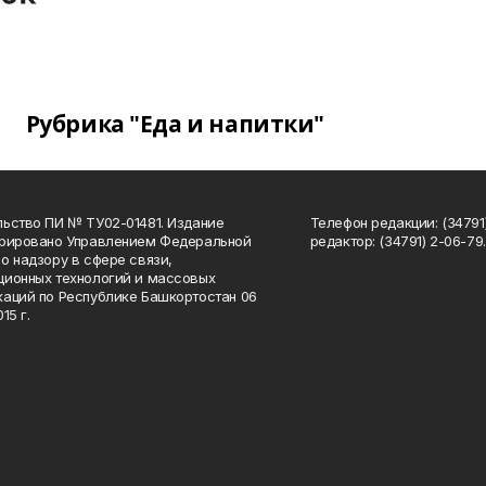
Рубрика "Еда и напитки"
ьство ПИ № ТУ02-01481. Издание
Телефон редакции: (34791
трировано Управлением Федеральной
редактор: (34791) 2-06-79. 
о надзору в сфере связи,
ионных технологий и массовых
аций по Республике Башкортостан 06
15 г.