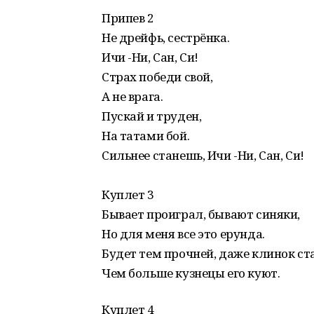
Припев 2
Не дрейфь, сестрёнка.
Ичи -Ни, Сан, Си!
Страх победи свой,
А не врага.
Пускай и труден,
На татами бой.
Сильнее станешь, Ичи -Ни, Сан, Си!
Куплет 3
Бывает проиграл, бывают синяки,
Но для меня все это ерунда.
Будет тем прочней, даже клинок ст
Чем больше кузнецы его куют.
Куплет 4