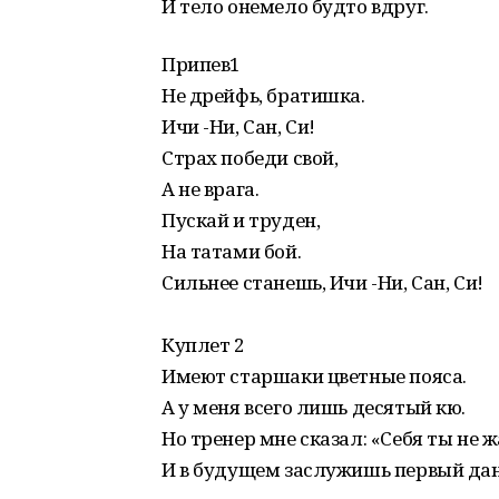
И тело онемело будто вдруг.
Припев1
Не дрейфь, братишка.
Ичи -Ни, Сан, Си!
Страх победи свой,
А не врага.
Пускай и труден,
На татами бой.
Сильнее станешь, Ичи -Ни, Сан, Си!
Куплет 2
Имеют старшаки цветные пояса.
А у меня всего лишь десятый кю.
Но тренер мне сказал: «Себя ты не ж
И в будущем заслужишь первый дан