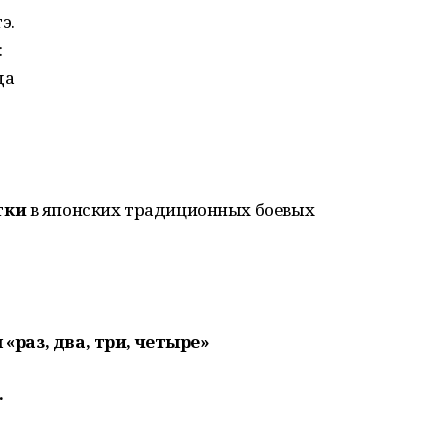
э.
:
да
тки
в японских традиционных боевых
 «раз, два, три, четыре»
.