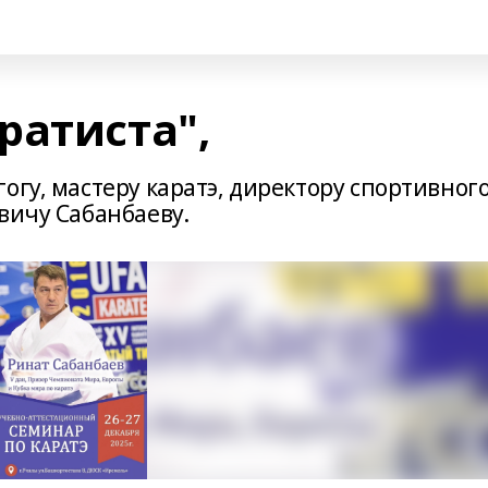
ратиста",
гу, мастеру каратэ, директору спортивног
вичу Сабанбаеву.