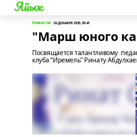
Яйыҡ
Новости
26 ДЕКАБРЯ 2025, 05:41
"Марш юного ка
Посвящается талантливому педаго
клуба “Иремель” Ринату Абдулхае