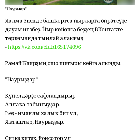
"Наурыҙҙар"
Яһалма Зиһенде башҡортса йырларға өйрәтеүҙе
дауам итәбеҙ. Йыр көйөнсә беҙҙең ВКонтакте
төркөмөндә тыңлай алаһығыҙ
-
https://vk.com/club165174096
Рамай Ҡаһирҙың ошо шиғыры көйгә һалынды.
"Наурыҙҙар"
Күңелдәрҙе сафландырыр
Аллаһҡа табыныуҙар.
Һеҙ - иманлы халыҡ бит ул,
Яҡташтар, Наурыҙҙар.
Ситкә китһәк, йонсотор ул