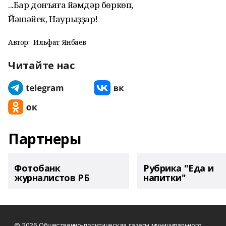
...Бар донъяға йәмдәр бөркөп,
Йәшәйек, Наурыҙҙар!
Автор:
Ильфат Янбаев
Читайте нас
Партнеры
Фотобанк
Рубрика "Еда и
журналистов РБ
напитки"
© 2026 Общественно-политическая газеты муниципального