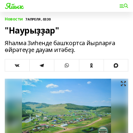
Яйыҡ
Новости
7 АПРЕЛЯ , 03:30
"Наурыҙҙар"
Яһалма Зиһенде башҡортса йырларға
өйрәтеүҙе дауам итәбеҙ.