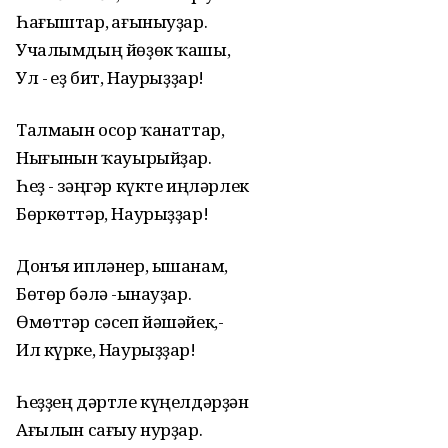
Һағыштар, һағыныуҙар.
Учалымдың йөҙөк ҡашы,
Ул - һеҙ бит, Наурыҙҙар!
Талмаһын осор ҡанаттар,
Нығынһын ҡауырыйҙар.
Һеҙ - зәңгәр күкте иңләрлек
Бөркөттәр, Наурыҙҙар!
Донъя ипләнер, ышанам,
Бөтөр бәлә -һынауҙар.
Өмөттәр сәсеп йәшәйек,-
Ил күрке, Наурыҙҙар!
Һеҙҙең дәртле күңелдәрҙән
Ағылһын сағыу нурҙар.