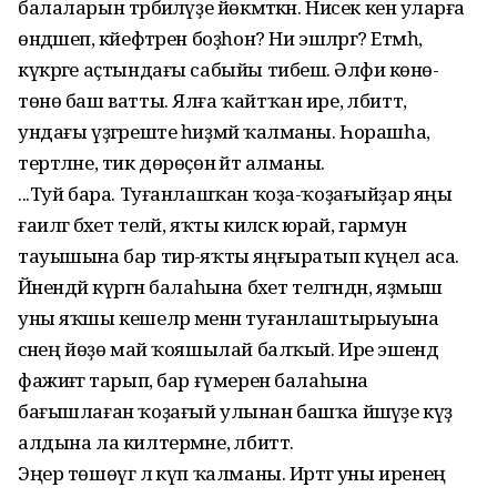
балаларын тәрбиәләүҙе йөкмәткән. Нисек кенә уларға
өндәшеп, кәйефтәрен боҙһон? Ни эшләргә? Етмәһә,
күкрәге аҫтындағы сабыйы тибешә. Әлфиә көнө-
төнө баш ватты. Ялға ҡайтҡан ире, әлбиттә,
ундағы үҙгәреште һиҙмәй ҡалманы. Һорашһа,
тертләне, тик дөрөҫөн әйтә алманы.
...Туй бара. Туғанлашҡан ҡоҙа-ҡоҙағыйҙар яңы
ғаиләгә бәхет теләй, яҡты киләсәк юрай, гармун
тауышына бар тирә-яҡты яңғыратып күңел аса.
Йәнендәй күргән балаһына бәхет теләгәндән, яҙмыш
уны яҡшы кешеләр менән туғанлаштырыуына
әсәнең йөҙө май ҡояшылай балҡый. Ире эшендә
фажиғәгә тарып, бар ғүмерен балаһына
бағышлаған ҡоҙағый улынан башҡа йәшәүҙе күҙ
алдына ла килтермәне, әлбиттә.
Эңер төшөүгә лә күп ҡалманы. Иртәгә уны иренең