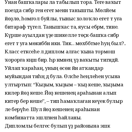
Унан башҡалары ла табылып тора. Теге ваҡыт
поезда сибәр генә егет менән танышты. Мөләйем
йөҙлө, һомғол буйлы, тыныс холоҡло егет тә уға
битараф түгел. Танышҡас та, яусы ебәрәм, тине.
Күрше ауылдан үҙе шикелле төҫкә-башҡа сибәр
егет тә уға мөкиббән икән. Тик... мөхәббәтме һуң был?..
Класс етәксеһе лә диплом алғас ҡына тормош
ҡорорға кәңәш бирә. Һәр нәмәнең үҙ ваҡыты тигәндәй.
Уйлап ҡараһаң, уның өсөн йән атҡандар
муйындан тиһәң дә була. Өләсәһе һеңлеһен усына
ултыртып: “Ҡыҙым, ҡыҙым – ҡыҙ кеше, ҡыҙыма
килер йөҙ кеше. Йөҙ кешенең араһынан алып
китер бер кеше”, – тип һамаҡлаған кеүек булыр
әле берәүһе. Шул йөҙ кешенең араһынан
комбинатта эшләгәнен һайланы.
Дипломлы белгес булып үҙ районына эшкә