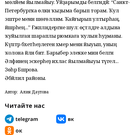
мөләйем йылмайыу. Уйҙарымды белгәндәй: “Санкт-
Петербургка өлкән ҡыҙыма барып торам. Ҡул
эштәре менән шөғөлләнәм. Ҡайғырып ултырһаң,
йәшәрһең...” Ғәжәпләндергәне шул: өҫтәлдәге алдына
ҡуйылған шараплы рюмкаға ҡулын һуҙманы.
Күптәр бәхетһеҙлеген хәмер менән йыуып, уның
ҡолона әйләнә бит. Барыбер элекке мин белгән
Әлфиәнең эскерһеҙ ихлас йылмайыуы түгел...
Зөһрә Бәшәрова.
Әбйәлил районы.
Автор:
Алия Даутова
Читайте нас