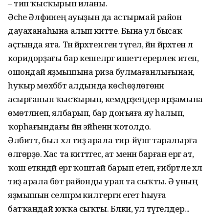
– тип ҡысҡырып иланы.
Әсәһе Әлфиәнең ауыҙын да астырмай район
дауаханаһына алып китте. Бына ул бысаҡ
аҫтында ята. Тән йәрәхәтенә генә түгел, йән йәрәхәтенә лә
коридорҙағы бар кешеләргә ишеттерерлек итеп,
ошондай яҙмышына риза булмағанлығынан,
һуҡыр мөхәббәт алдында көсһөҙлөгөнән
асырғанып ҡысҡырып, кемдәрҙеңдер ярҙамына
өмөтләнеп, ялбарып, бар донъяға яу һалып,
ҡорһағындағы йән эйәһенән ҡотолдо.
Әлбиттә, был хәл тиҙ арала тирә-йүнгә таралырға
өлгөрҙө. Хас та әкиәттәгесә, ат менән барған ергә ат,
ҡош еткәндәй ергә ҡоштай барып етеп, ғибрәтле хәл
тиҙ арала бөтә районды урап та сыҡты. Ә уның
яҙмышын селпәрәмә килтергән егет һыуға
батҡандай юҡҡа сыҡты. Бәлки, ул түгелдер...