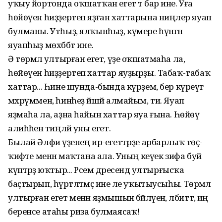
уҡыу йортонда оҡшатҡан егет тә бар ине. Уға
һөйөүен һиҙҙертеп яҙған хаттарына ниңәлер яуап
булманы. Утһыҙ, ялҡынһыҙ, күмере һүнгән
яуапһыҙ мөхәббәт ине.
Ә төрмәлә ултырған егет, үҙе оҡшатмаһа ла,
һөйөүен һиҙҙертеп хаттар яуҙырҙы. Табаҡ-табаҡ
хаттар... Һине шунда-бында күрҙем, бер күреүгә
мәхрүммен, һинһеҙ йәшәй алмайым, ти. Яуап
яҙмаһа ла, аҙна һайын хаттар яуа ғына. Һөйөү
алиһәһенә тиңләй уны егет.
Былай Әлфиә үҙенең ир-егеттәрҙе арбарлыҡ төҫ-
ҡиәфәте менән маҡтана ала. Уның кеүек зифа буй
күптәрҙә юҡтыр... Рәсем дәресендә ултырғысҡа
баҫтырып, һүрәтләтмәҫ ине әле уҡытыусыһы. Төрмәлә
ултырған егет менән яҙмышын бәйләүенә, әлбиттә, иң
беренсе атаһы риза булмаясаҡ!