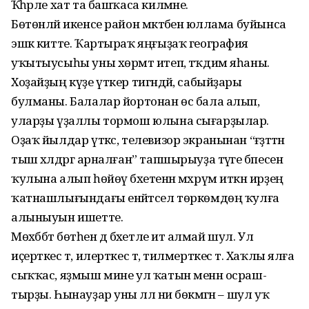
Ҡәһәрле хат та башҡаса килмәне.
Бөтөнләй икенсе район мәктәбенә юллама буйынса
эшкә китте. Ҡартыраҡ яңғыҙаҡ география
уҡытыусыһы уны хөрмәт итеп, тәҡдим яһаны.
Хоҙайҙың күҙе үткер тигәндәй, сабыйҙары
булманы. Балалар йортонан өс бала алып,
уларҙы үҙаллы тормош юлына сығарҙылар.
Оҙаҡ йылдар үткәс, телевизор экранынан “ғәҙәттән
тыш хәлдәргә арналған” тапшырыуҙа тәүге бәпесен
ҡулына алып һөйөү бәхетенән мәхрүм иткән ирҙең
ҡатнашлығындағы енәйәтсел төркөмдөң ҡулға
алыныуын ишетте.
Мөхәббәт бөтәһен дә бәхетле итә алмай шул. Ул
иҫерткес тә, илерткес тә, тилмерткес тә. Хаҡлы ялға
сыҡҡас, яҙмыш мине ул ҡатын менән осраш­
тырҙы. Һынауҙар уны әллә ни бөкмәгән – шул уҡ