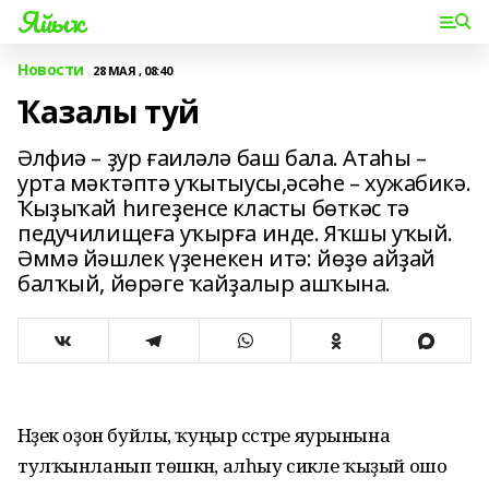
Яйыҡ
Новости
28 МАЯ , 08:40
Ҡазалы туй
Әлфиә – ҙур ғаиләлә баш бала. Атаһы –
урта мәктәптә уҡытыусы,әсәһе – хужабикә.
Ҡыҙыҡай һигеҙенсе класты бөткәс тә
педучилищеға уҡырға инде. Яҡшы уҡый.
Әммә йәшлек үҙенекен итә: йөҙө айҙай
балҡый, йөрәге ҡайҙалыр ашҡына.
Нәҙек оҙон буйлы, ҡуңыр сәстәре яурынына
тулҡынланып төшкән, алһыу сикәле ҡыҙый ошо