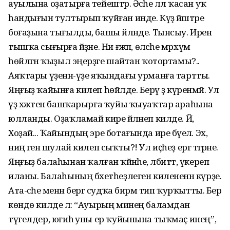
ауылына оҙатырға тейештәр. Әсәһе әллә ҡасан уҡ
һандығын тултырып ҡуйған инде. Күҙ йәштәре
боғаҙына тығылды, башы әйләнде. Тынсыу. Ирен
тышҡа сығырға әйҙәне. Ни ғәжәп, өләсәһе мәрхүмә
һөйләгән ҡыҙыл эңерҙәге шайтан ҡотортамы?..
Аяҡтары үҙенән-үҙе яҡындағы урманға тартты.
Яңғыҙ ҡайынға килеп һөйәлде. Берәү ҙә күренмәй. Ул
үҙ хәжәтен башҡарырға ҡуйы ҡыуаҡтар араһына
юлланды. Оҙаҡламай кире әйләнеп килде. Йә,
Хоҙай... Ҡайындың эре ботағында ире бәүелә. Эх,
ниңә генә шулай килеп сыҡты?! Ул иҫһеҙ ергә тәгәрәне.
Яңғыҙ балаһынан ҡалған ҡәйнәһе, әлбиттә, үкереп
иланы. Балаһының бәхетһеҙлеген килененән күрҙе.
Ата-әсәһе менән бергә судҡа бирәм тип ҡурҡытты. Бер
көндө килде лә: “Ауырың минең баламдан
түгелдер, юғиһә уны ер ҡуйынына тыҡмаҫ инең”,