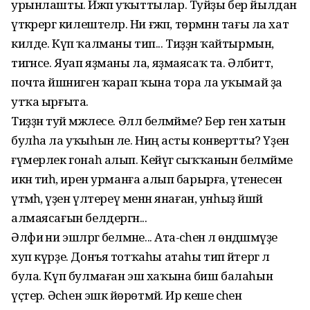
урынлашты. Ижәп уҡыттылар. Туйҙы бер йылдан
үткәрергә килештеләр. Ни ғәжәп, төрмәнән тағы ла хат
килде. Күп ҡалманы тип... Тиҙҙән ҡайтырмын,
тигәнсе. Яуап яҙманы ла, яҙмаясаҡ та. Әлбиттә,
почта йәшниген ҡарап ҡына тора ла уҡымай ҙа
утҡа ырғыта.
Тиҙҙән туй мәжлесе. Әллә белмәйме? Бер генә хатын
булһа ла уҡыһын әле. Ниңә асты конвертты? Үҙенә
ғүмерлек гонаһ алып. Кейәүгә сыҡҡанын белмәйме
икән тиһә, ирен урманға алып барырға, үтенесен
үтәмәһә, үҙен үлтереү менән янаған, унһыҙ йәшәй
алмаясағын белдергән...
Әлфиә ни эшләргә белмәне... Ата-әсәһенә лә өндәшмәүҙе
хуп күрҙе. Донъя тотҡаһы атаһы тип әйтергә лә
була. Күп булмаған эш хаҡына биш балаһын
үҫтерә. Әсәһен эшкә йөрөтмәй. Ир кеше әсәһенә