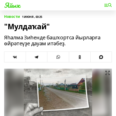
Яйыҡ
Новости
1 ИЮНЯ , 03:25
"Мулдаҡай"
Яһалма Зиһенде башҡортса йырларға
өйрәтеүҙе дауам итәбеҙ.