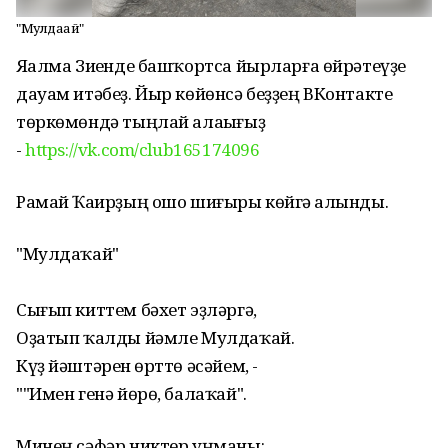
"Мулдаҡай"
Яһалма Зиһенде башҡортса йырларға өйрәтеүҙе
дауам итәбеҙ. Йыр көйөнсә беҙҙең ВКонтакте
төркөмөндә тыңлай алаһығыҙ
-
https://vk.com/club165174096
Рамай Ҡаһирҙың ошо шиғыры көйгә һалынды.
"Мулдаҡай"
Сығып киттем бәхет эҙләргә,
Оҙатып ҡалды йәмле Мулдаҡай.
Күҙ йәштәрен һөрттө әсәйем, -
""Имен генә йөрө, балаҡай".
Минең сәфәр никтер уңманы: