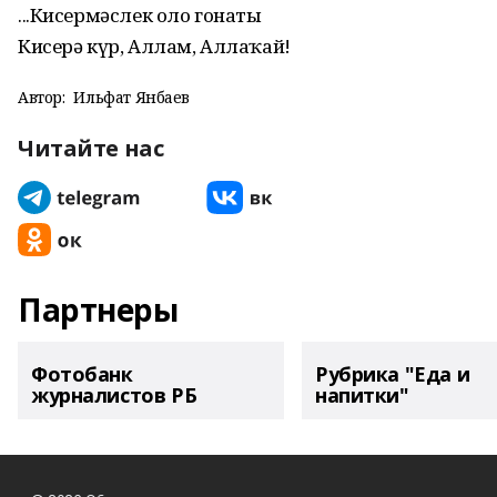
...Кисермәслек оло гонаһты
Кисерә күр, Аллам, Аллаҡай!
Автор:
Ильфат Янбаев
Читайте нас
Партнеры
Фотобанк
Рубрика "Еда и
журналистов РБ
напитки"