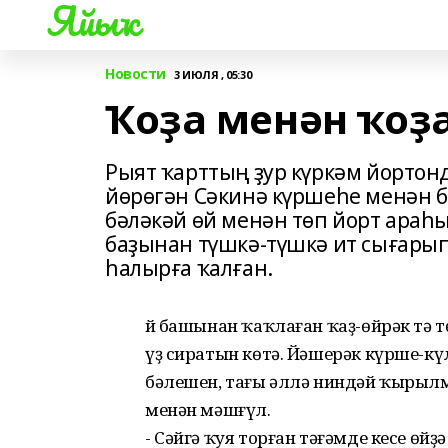
Яйыҡ
Новости
3 ИЮЛЯ , 05:30
Ҡоҙа менән ҡоҙ
Рыят ҡарттың ҙур күркәм йортонда
йөрөгән Сәкинә күршеһе менән б
бәләкәй өй менән төп йорт араһ
баҙынан түшкә-түшкә ит сығарып
һалырға ҡалған.
Өй башынан ҡаҡлаған ҡаҙ-өйрәк тә 
үҙ сиратын көтә. Йәшерәк күрше-кү
бәлешен, тағы әллә ниндәй ҡырыл
менән мәшғүл.
- Сәйгә ҡуя торған тәғәмде кесе өйҙ