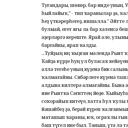
Туғандары, шөкөр, бар инде уның.
һыйлайыҡ," - тип ҡаранылар ҙа, ҡа
һеҙ үткәрерһегеҙ, иншалла." Әйтте
булмай, егет яғы ла бар хәленсә б
әҙерләргә кереште. Ярай әле, улы
барғайны, ярап ҡалды.
...Туйҙың иң ҡыҙған мәлендә Рыят 
Ҡайҙа күрҙе һуң ул буласаҡ кейәүе
әллә тегеһе уның күҙенә бик салы
ҡалмағайны. Сибәрлеге күҙенә ташл
алдына килтерә алмағайны. Бына 
ине Рыятҡа Сәғиттең йөҙө. Ҡыйыу
соҡорайып китеүе, хатта һул ҡулы 
йәшәйбеҙ ҙә, берәй күреп ҡалғанмын
маташып ҡараны, юҡ, осраҡлы ғына
баш түгел ине был. Таныш, үтә лә та