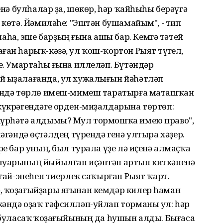
генә булһалар ҙа, шөкөр, һәр ҡайһыһы берәүгә
 көтә. Йәмиләһе: "Эштән бушамайым", - тип
һа, эше барҙың ғына ашы бар. Кемгә тәтей
ған һарыҡ-кәзә, ул ҡош-ҡортон Рыят түгел,
ле. Умартаһы ғына иллеләп. Бүтәндәр
й ыҙалағанда, ул хужалығын йәһәтләп
ҫтөндә төрлө имеш-мимеш таратырға маташҡан
 күкрәгендәге орден-миҙалдарына төртөп:
 күрһәтә алдымы? Мул тормошҡа имею право",
ләгәндә өҫтәлдең түрендә генә ултыра хәҙер.
ре бар уның, был турала үҙе лә иҫенә алмаҫҡа
тыуарының йыйылған иҫәптән артып киткәненә
ағай-энеһен тиерлек саҡырған Рыят ҡарт.
, ҡоҙағыйҙары яғынан кемдәр килер һаман
кәндә оҙаҡ тәфсилләп-уйлап торманы ул: һәр
, буласаҡ ҡоҙағыйының да һушын алды. Бығаса