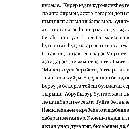
күрәме... Күрер күҙгә күрмәлекһеҙ 
лә аша бирмәй, эләгә-тәгәрәй донъя
шыңшып алғылай бәғзе мәл. Бушама
әле тиҫтәләгән һыйыр малы, утыҙла
бисәһе лә теүәл белеп бөтмәйҙер ә
һуғыштан һуң күтәрелеп китә алма
бөтәйтеп, киңәйтеп ебәрҙе Мир ө
әҙәмдәрҙең ауыҙын тиҙ япты Рыят,
"Минең кеүек берәйегеҙ батырлыҡ
- тип кенә ҡуйҙы. Еңеү көнөн билдә
Берәү ҙә белергә тейеш булмаған се
тырыша. Абруйы ҙур булғас, мал-
лә иғтибар итеүсе юҡ. Туйға бөтөн 
Йәмиләһенең әҡрәбәһе юҡ иҫәбендә
хәбәр итмәгәндәр. Кәңәш-төңәш ит
яҡтан унар дуға тип, бисәһенең дә