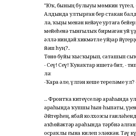
"Юҡ, бының булыуы мөмкин түгел, -
Алдында ултырған бер стакан балд
ла, ҡыҙы менән кейәүе уртаға бейер
мейеһенә тынғылыҡ бирмәгән уй үҙ
әллә ниндәй хикмәтле уйҙар йүгерҙе:
йәш һуң?..
Төнө буйы ҡысҡырып, саташып сыҡ
- Сеү! Сеү! Ҡунаҡтар ишетә бит, - 
лә:
-Ҡара әле, үлгән кеше тереләме ул? 
... Фронтҡа китеүселәр араһында ул
араһында ҡупшы һын-һыпаты, үҙен
Әйтерһең, ябай колхозсы ғаиләһен
аҡһөйәктәр араһында тәрбиә алған
осраҡлы ғына килеп эләккән. Тәү к