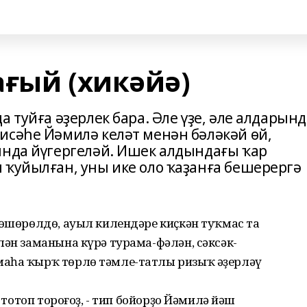
ағый (хикәйә)
 туйға әҙерлек бара. Әле үҙе, әле алдарынд
исәһе Йәмилә келәт менән бәләкәй өй,
ында йүгергеләй. Ишек алдындағы ҡар
 ҡуйылған, уны ике оло ҡаҙанға бешерергә
төшөрөлдө, ауыл килендәре киҫкән туҡмас та
лән заманына күрә турама-фәлән, сәксәк-
маһа ҡырҡ төрлө тәмле-татлы ризыҡ әҙерләү
ә тотоп тороғоҙ, - тип бойорҙо Йәмилә йәш