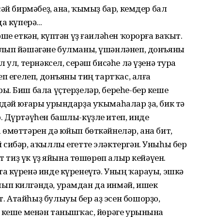
әй бирмәбеҙ, ана, ҡымыҙ бар, кемдер бал
 күперә...
ше еткән, күптән үҙ ғаиләһен ҡорорға ваҡыт.
алып йәшәгәне булманы, үшәнләнеп, донъяны
 ул, тернәксел, серәш бисәһе лә үҙенә тура
п егелеп, донъяны тиң тартҡас, алға
. Биш бала үҫтерҙеләр, береһе-бер кеше
ндәй юғары урындарҙа уҡымаһалар ҙа, бик тә
. Дүртәүһен башлы-күҙле итеп, инде
өмөттәрен дә юйып бөткәйнеләр, ана бит,
сибәр, аҡыллы егетте эләктергән. Уныһы бер
ят тиҙ үк үҙ яйына төшөрөп алыр кейәүен.
а күренә инде күренеүгә. Уның ҡарауы, эшкә
ып килгәндә, урамдан да инмәй, ишек
 Атайһыҙ булыуы бер аҙ эсен бошорҙо,
ҡ кеше менән танышҡас, йөрәге урынына