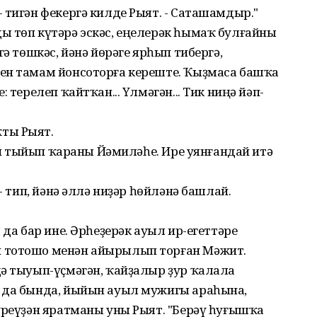
 тигән фекергә килде Рыят. - Саташамдыр."
ы төп күтәрә эскәс, еңелерәк һымаҡ булғайны
гә төшкәс, йәнә йөрәге ярһып тибергә,
ен тамам йонсоторға кереште. Ҡыҙмаса башҡа
 терелеп ҡайтҡан... Үлмәгән... Тик ниңә йәп-
ты Рыят.
тип тыйып ҡараны Йәмиләһе. Ире уянғандай итә
- тип, йәнә әллә ниҙәр һөйләнә башлай.
 да бар ине. Әрһеҙерәк ауыл ир-егеттәре
 тотошо менән айырылып торған Мәжит.
дә тыуып-үҫмәгән, ҡайҙалыр ҙур ҡалала
 да бында, йыйын ауыл мужигы араһына,
үреүҙән яратманы уны Рыят. "Берәү һуғышҡа