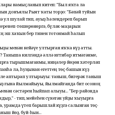
 Улары намыҫланып китеп: "Был яҡта ла
лын донъялы Рыят ҡаты торҙо: "Бәпәй туйын
 лә ул шулай тип, ауыҙ һәлендереп барып
ешеренеп-төшөрөнөргә, бүләк-маҙарын
ның эш хаҡын бер тинен тотонмай һалып
ҡыҙы менән кейәүе ултырған яҡҡа күҙ атты.
н? Таныша килгәндә әллә иғтибар итмәгәнме,
нырға тырышмағанмы, ниңәлер йөҙөн хәтерләп
анһа ла, һуңынан егеттең төҫ-башын күҙ
әле аптырап ултырыуы: таныш, бигерәк таныш
һыҙ ғына йылмайыуы, йылмайғанда бит осоноң
менән сәстәрен һыйпап алыуы... "Бер районда
дыр," - тип, мейеһен сүкегән уйҙы ҡыуырға
, урамда үтеп барышлай күҙгә салынған төҫ-
ныш йөҙ, буй-һын...