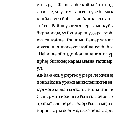
ултырҙы. Фәнзиләһе ҡәйнә йортонда
лә ипле, мәүлим таштың үҙе һымаҡ 
кинйәкәүен йәһәтләп башҡа сығары
тейеш. Район үҙәгендә ер алып ҡуй
бирһә, әйҙә, үҙ йүндәрен үҙҙәре күрһ
килен-ҡәйнә айҡашып йәшәр заман 
яратҡан кинйәкәүен ҡәйнә тупһаһы
- Йәһәтлә өйөңдө, Фәнзиләне яңы 
ирһеҙ бисәнең ҡарамағына тапшырып
ул.
Ай-һа-а-ай, үҙгәргәс үҙгәрә лә икә
донъяһына урамдан килеп ингәнен дә
күлмәге менән ылҡаһы ҡалмаған йо
Сыйырман йәбеште Рыятҡа, бүре то
араһы" тип йөрөттөләр Рыяттың ата-
ҡараштары өсөнмө, сикә һөйәктәре