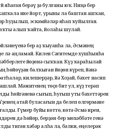
 яһаған берәү ҙә булғаны юҡ. Ниңә бер
ҡапҡала ике йорт, урыны ла баштан ашҡан,
әр һуҙылып, эскәмйәләр яһап ҡуйылған.
наҡты алып ҡайта, йолаһы шулай.
йләнеүенә бер аҙ ҡыуанһа ла, Әсмәнең
үҙе лә аңламай. Килен Сәғитемде хушһынһа
әкәбберлеге йөҙөнә сыҡҡан. Күҙ ҡараһылай
ң һөйөүҙән балҡыған йөҙөн күреп, йәнә
атһалар, килешерҙәр, йә Хоҙай, бәхет насип
ашлай. Мәжитенең төҫө бит ул, күҙ терәп
ҡалды һөйгәненә сығып, һуғыш уты бәхеттәрен
Үҙенең атай буласағын да белеп өлгөрмәне
лды. Ғүмер буйы көттө, көтә Әсмә ирен,
ндәрен дә һөйөр, берҙән-бер мөхәббәте генә
лды тигән хәбәр алһа ла, бәлки, еңелерәк