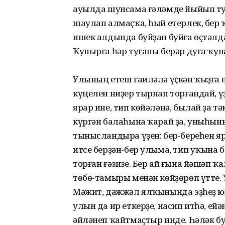
ауылда шунсама ғәләмде йыйып туй
шаулап алмаҫҡа, һый етерлек, бер 
ишек алдында буйҙан буйға өҫтәлд
Ҡунырға һәр туғаны берәр дуға ҡу
Улының етеш ғаиләлә үҫкән ҡыҙға ө
күңелен ниҙер тырнап торғандай, 
ярар ине, тип көйәләнә, былай ҙа т
күргән балаһына ҡарай ҙа, уныһыны
тынысландыра үҙен: бер-береһен яр
итсе берҙән-бер улыма, тип уҡына б
торған ғәзизе. Бер ай ғына йәшәп 
төбө-тамыры менән көйҙөрөп үтте. 
Мәжит, дәжжәл ялҡынында эҙһеҙ юға
улын да ир еткерҙе, насип итһә, ейә
әйләнеп ҡайтмаҫтыр инде. Һәләк бу