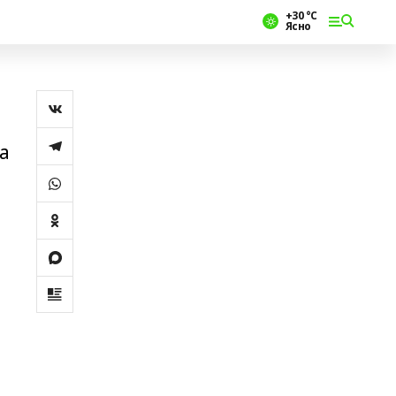
+30 °С
Ясно
а