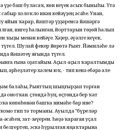
 үҙе баш буласаҡ, көн кеүек асыҡ быныһы. Үтә
сабыр холоҡло икән кейәүҙең әсәһе. Унан,
у яйын ҡарар, йәштәр үҙҙәренсә йәшәргә
ылған, нигеҙ һалынған, йорттарын төҙөй һалып
ен ҡыҙы менән кейәүе. Хәҙер, әүәлге кеүек,
түгел. Шулай фекер йөрөтә Рыят. Йәмиләһе лә
нда йәшәтеү яғында түгел.
урынға ғына оҙатайым. Аҫыл-аҫыл ҡаралтымды
, әрһеҙләтер хәлем юҡ, - тип кенә ебәрә әле
н әҙәм балаһы, Рыяттың шыңғырҙап торған
 онотҡан. Өҫтөндә һуң, өҫтөндә бер ҡат
ҡа көпөһөнән башҡа нимәһе бар ине?
ҡомо тип тә торманы. Ауылда "бүреләр
әсәһен, зат-зәүерен. Һөҙә ҡараған уҫал
н белгертеп, эскә һурылған яңаҡтарына