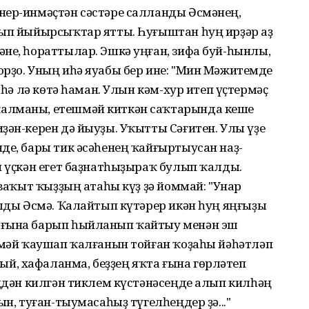
нер-инмәҫтән сәстәре салланды Әсмәнең,
лып йыйырсыҡтар ятты. Һуғыштан һуң ирҙәр аҙ
не, һораттылар. Эшкә уңған, зифа буй-һынлы,
орҙо. Уның иһә яуабы бер ине: "Мин Мәжитемде
лһә лә көтә һаман. Улын кәм-хур итеп үҫтермәҫ
алманы, етешмәй киткән саҡтарында кеше
ҙән-керен дә йыуҙы. Уҡытты Сәғитен. Улы үҙе
де, бары тик әсәһенең ҡайғыртыусан наҙ-
п үҫкән егет баҙнатһыҙыраҡ булып ҡалды.
 ваҡыт ҡыҙҙың атаһы күҙ ҙә йоммай: "Унар
алды Әсмә. Ҡалайтып күтәрер икән һуң яңғыҙы
яғына барып һыйланып ҡайтыу менән эш
елмәй ҡаушап ҡалғанын тойған ҡоҙаһы йәһәтләп
, хафаланма, беҙҙең яҡта ғына гөрләтеп
еңдән килгән тиклем күстәнәсеңде алып килһәң
ын, туған-тыумасаһыҙ түгелһеңдер ҙә..."