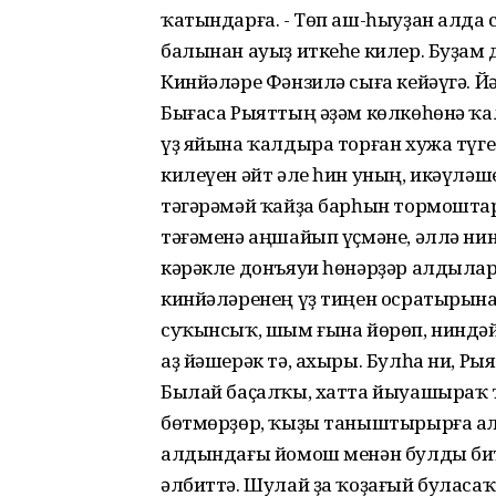
ҡатындарға. - Төп аш-һыуҙан алда с
балынан ауыҙ иткеһе килер. Буҙам да
Кинйәләре Фәнзилә сыға кейәүгә. Йә
Бығаса Рыяттың әҙәм көлкөһөнә ҡ
үҙ яйына ҡалдыра торған хужа түгел
килеүен әйт әле һин уның, икәүләше
тәгәрәмәй ҡайҙа барһын тормоштары
тәғәменә аңшайып үҫмәне, әллә ни
кәрәкле донъяуи һөнәрҙәр алдылар
кинйәләренең үҙ тиңен осратырына 
суҡынсыҡ, шым ғына йөрөп, ниндәй 
аҙ йәшерәк тә, ахыры. Булһа ни, Ры
Былай баҫалҡы, хатта йыуашыраҡ т
бөтмөрҙөр, ҡыҙы таныштырырға ал
алдындағы йомош менән булды бит.
әлбиттә. Шулай ҙа ҡоҙағый буласа