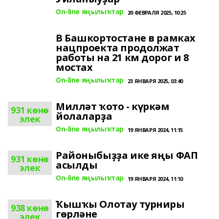
On-line яңылыҡтар
20 ФЕВРАЛЯ 2025, 10:25
В Башкортостане в рамках
нацпроекта продолжат
работы на 21 км дорог и 8
мостах
On-line яңылыҡтар
23 ЯНВАРЯ 2025, 03:40
Милләт ҡото - күркәм
931 көнө
йолаларҙа
элек
On-line яңылыҡтар
19 ЯНВАРЯ 2024, 11:15
Районыбыҙҙа ике яңы ФАП
931 көнө
асылды
элек
On-line яңылыҡтар
19 ЯНВАРЯ 2024, 11:10
Ҡышҡы Олотау турниры
938 көнө
гөрләне
элек