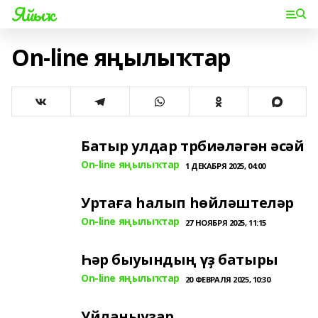
Яйыҡ
On-line яңылыҡтар
Батыр улдар трбиәләгән әсәй
On-line яңылыҡтар
1 ДЕКАБРЯ 2025, 04:00
Уртаға һалып һөйләштеләр
On-line яңылыҡтар
27 НОЯБРЯ 2025, 11:15
Һәр быуындың үҙ батыры
On-line яңылыҡтар
20 ФЕВРАЛЯ 2025, 10:30
Уйланыуҙар