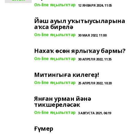
On-line яңылыҡтар
12 ЯНВАРЯ 2024, 11:05
Йәш ауыл уҡытыусыларына
аҡса бирелә
On-line яңылыҡтар
30 МАЯ 2022, 11:00
Нахаҡ өсөн ярлыҡау бармы?
On-line яңылыҡтар
30 АПРЕЛЯ 2022, 11:35
Митингыға килегеҙ!
On-line яңылыҡтар
25 АПРЕЛЯ 2022, 10:20
Янған урман йәнә
тикшереләсәк
On-line яңылыҡтар
3 АВГУСТА 2021, 06:19
Ғүмер