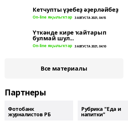
Кетчупты үҙебеҙ әҙерләйбеҙ
On-line яңылыҡтар
3 АВГУСТА 2021, 04:15
Үткәнде кире ҡайтарып
булмай шул...
On-line яңылыҡтар
3 АВГУСТА 2021, 04:10
Все материалы
Партнеры
Фотобанк
Рубрика "Еда и
журналистов РБ
напитки"